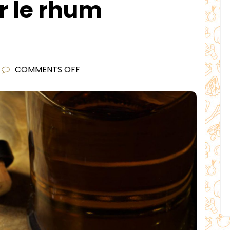
r le rhum
ON
COMMENTS OFF
TOUT
SAVOIR
SUR
LE
RHUM
ZACAPA…