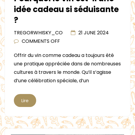
idée cadeau si séduisante
?
TREGORWHISKY_CO
21 JUNE 2024
ON
COMMENTS OFF
POURQUOI
Offrir du vin comme cadeau a toujours été
LE
une pratique appréciée dans de nombreuses
VIN
cultures à travers le monde. Qu’il s’agisse
EST-
d’une célébration spéciale, d’un
IL
UNE
IDÉE
Lire
CADEAU
SI
SÉDUISANTE
?