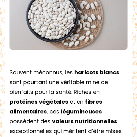
:
UN
TRÉSOR
NUTRITIONNEL
À
INTÉGRER
DANS
VOTRE
Souvent méconnus, les
haricots blancs
ALIMENTATION
sont pourtant une véritable mine de
bienfaits pour la santé. Riches en
protéines végétales
et en
fibres
alimentaires
, ces
légumineuses
possèdent des
valeurs nutritionnelles
exceptionnelles qui méritent d’être mises