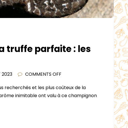
 truffe parfaite : les
ON
 2023
COMMENTS OFF
A
lus recherchés et les plus coûteux de la
LA
 arôme inimitable ont valu à ce champignon
RECHERCHE
DE
LA
TRUFFE