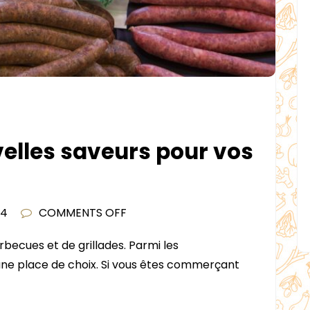
elles saveurs pour vos
!
ON
24
COMMENTS OFF
DÉCOUVREZ
becues et de grillades. Parmi les
DE
ne place de choix. Si vous êtes commerçant
NOUVELLES
SAVEURS
POUR