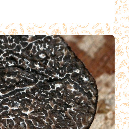
VOS
ÉPICES
À
MERGUEZ
!