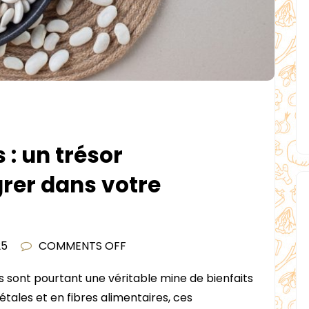
 : un trésor
grer dans votre
ON
25
COMMENTS OFF
LES
 sont pourtant une véritable mine de bienfaits
HARICOTS
étales et en fibres alimentaires, ces
BLANCS