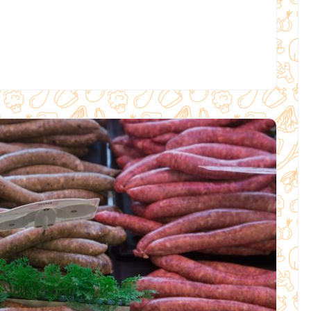
:
UN
TRÉSOR
NUTRITIONNEL
À
INTÉGRER
DANS
VOTRE
ALIMENTATION