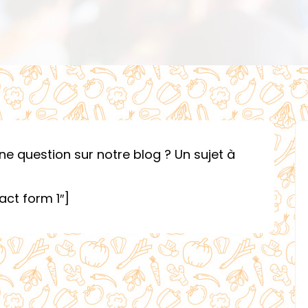
 question sur notre blog ? Un sujet à
act form 1″]